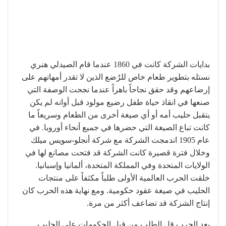
بدايات الشركة كانت في 1860 عندما قام الصيدلي هنري
نستله بتطوير طعام خاص للرُضع الذين لا تقدر أمهاتهم على
إرضاعهم وقد حقق نجاحاً باهراً عندما نجحت الوصفة التي
صنعها في انقاذ حياة طفل رضيع مولود قبل أوانه لم يكن
يتقبل حليب أمه أو أي صيغة أخرى من الطعام وسريعاً ما
كانت تباع الصيغة التي حضرها في جميع أنحاء أوروبا. في
عام 1905 اندمجت الشركة مع شركة أنجلو-سويس ميلك
وخلال فترة قصيرة كانت الشركة قد فتحت مصانع لها في
الولايات المتحدة وفي المملكة المتحدة، ألمانيا وإسبانيا.
خلقت الحرب العالمية الأولى طلباً مكثفاً على منتجات
الحليب في صيغة عقود حكومية. ومع نهاية هذه الحرب كان
إنتاج الشركة قد تضاعف أكثر من مرة.
بعد الحرب قل الطلب من قبل الحكومات على الحليب