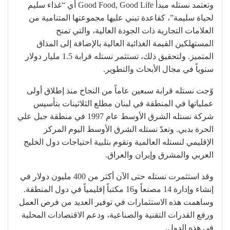
وتعتمد نستله مبدأ Good Food, Good Life أي “غذاء سليم
لحياة سليمة”، كقاعدة تبني عليها مجموعتها المتنامية من
العلامات التجارية ذات الجودة العالية، والتي تمنح
المستهلكين القيمة الغذائية العالية بالإضافة إلى المذاق
المتميز. ولتحقيق ذلك، تستثمر نستله قرابة 1.5 مليار دولار
سنوياً في مجال الأبحاث والتطوير.
وّجت نستله قرابة سبعين عاماً من النجاح منذ إطلاق أولى
عملياتها في المنطقة في لبنان مطلع الثلاثينات بتأسيس
شركة نستله الشرق الأوسط عام 1997 في منطقة جبل علي
الحرة بدبي. وتعدّ نستله الشرق الأوسط اليوم المركز
الإقليمي لنستله العالمية وتقوم بتلبية احتياجات دول الخليج
العربي والمشرق وإيران والعراق.
وقد استثمرت نستله حتى الآن أكثر من 400 مليون دولار في
إنشاء وإدارة 14 مصنعاً و16 مكتباً إقليمياً في دول المنطقة.
وساهمت هذه الاستثمارات في توفير العديد من فرص العمل
ورفع القدرات التقنية والصناعية، ودعم الاقتصادات المحلية
في هذه الدول.