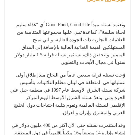
وتعتمد نستله مبدأ Good Food, Good Life أي “غذاء سليم
لحياة سليمة”، كقاعدة تبني عليها مجموعتها المتنامية من
العلامات التجارية ذات الجودة العالية، والتي تمنح
المستهلكين القيمة الغذائية العالية بالإضافة إلى المذاق
المتميز. ولتحقيق ذلك، تستثمر نستله قرابة 1.5 مليار دولار
سنوياً في مجال الأبحاث والتطوير.
وّجت نستله قرابة سبعين عاماً من النجاح منذ إطلاق أولى
عملياتها في المنطقة في لبنان مطلع الثلاثينات بتأسيس
شركة نستله الشرق الأوسط عام 1997 في منطقة جبل علي
الحرة بدبي. وتعدّ نستله الشرق الأوسط اليوم المركز
الإقليمي لنستله العالمية وتقوم بتلبية احتياجات دول الخليج
العربي والمشرق وإيران والعراق.
وقد استثمرت نستله حتى الآن أكثر من 400 مليون دولار في
إنشاء وإدارة 14 مصنعاً و16 مكتباً إقليمياً في دول المنطقة.