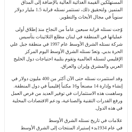
المستهلكين القيمة الغذائية العالية بالإضافة إلى المذاق
المتميز. ولتحقيق ذلك، تستثمر نستله قرابة 1.5 مليار دولار
سنوياً في مجال الأبحاث والتطوير.
وّجت نستله قرابة سبعين عاماً من النجاح منذ إطلاق أولى
عملياتها في المنطقة في لبنان مطلع الثلاثينات بتأسيس
شركة نستله الشرق الأوسط عام 1997 في منطقة جبل علي
الحرة بدبي. وتعدّ نستله الشرق الأوسط اليوم المركز
الإقليمي لنستله العالمية وتقوم بتلبية احتياجات دول الخليج
العربي والمشرق وإيران والعراق.
وقد استثمرت نستله حتى الآن أكثر من 400 مليون دولار في
إنشاء وإدارة 14 مصنعاً و16 مكتباً إقليمياً في دول المنطقة.
وساهمت هذه الاستثمارات في توفير العديد من فرص العمل
ورفع القدرات التقنية والصناعية، ودعم الاقتصادات المحلية
في هذه الدول.
علامات في تاريخ نستله الشرق الأوسط
في عام 1934بدء إستيراد المنتجات إلى الشرق الأوسط