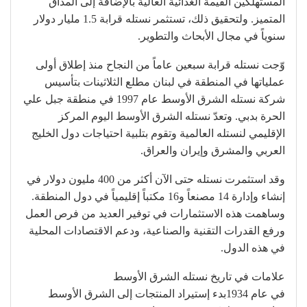
المستهلكين القيمة الغذائية العالية بالإضافة إلى المذاق
المتميز. ولتحقيق ذلك، تستثمر نستله قرابة 1.5 مليار دولار
سنوياً في مجال الأبحاث والتطوير.
وّجت نستله قرابة سبعين عاماً من النجاح منذ إطلاق أولى
عملياتها في المنطقة في لبنان مطلع الثلاثينات بتأسيس
شركة نستله الشرق الأوسط عام 1997 في منطقة جبل علي
الحرة بدبي. وتعدّ نستله الشرق الأوسط اليوم المركز
الإقليمي لنستله العالمية وتقوم بتلبية احتياجات دول الخليج
العربي والمشرق وإيران والعراق.
وقد استثمرت نستله حتى الآن أكثر من 400 مليون دولار في
إنشاء وإدارة 14 مصنعاً و16 مكتباً إقليمياً في دول المنطقة.
وساهمت هذه الاستثمارات في توفير العديد من فرص العمل
ورفع القدرات التقنية والصناعية، ودعم الاقتصادات المحلية
في هذه الدول.
علامات في تاريخ نستله الشرق الأوسط
في عام 1934بدء إستيراد المنتجات إلى الشرق الأوسط