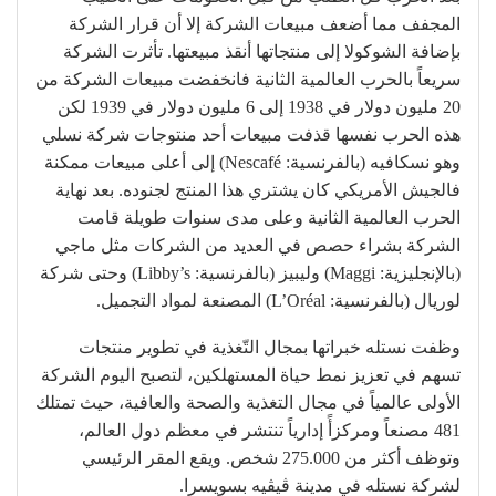
المجفف مما أضعف مبيعات الشركة إلا أن قرار الشركة
بإضافة الشوكولا إلى منتجاتها أنقذ مبيعتها. تأثرت الشركة
سريعاً بالحرب العالمية الثانية فانخفضت مبيعات الشركة من
20 مليون دولار في 1938 إلى 6 مليون دولار في 1939 لكن
هذه الحرب نفسها قذفت مبيعات أحد منتوجات شركة نسلي
وهو نسكافيه (بالفرنسية: Nescafé)‏ إلى أعلى مبيعات ممكنة
فالجيش الأمريكي كان يشتري هذا المنتج لجنوده. بعد نهاية
الحرب العالمية الثانية وعلى مدى سنوات طويلة قامت
الشركة بشراء حصص في العديد من الشركات مثل ماجي
(بالإنجليزية: Maggi)‏ وليبيز (بالفرنسية: Libby’s)‏ وحتى شركة
لوريال (بالفرنسية: L’Oréal)‏ المصنعة لمواد التجميل.
وظفت نستله خبراتها بمجال التّغذية في تطوير منتجات
تسهم في تعزيز نمط حياة المستهلكين، لتصبح اليوم الشركة
الأولى عالمياً في مجال التغذية والصحة والعافية، حيث تمتلك
481 مصنعاً ومركزأً إدارياً تنتشر في معظم دول العالم،
وتوظف أكثر من 275.000 شخص. ويقع المقر الرئيسي
لشركة نستله في مدينة ڤيڤيه بسويسرا.