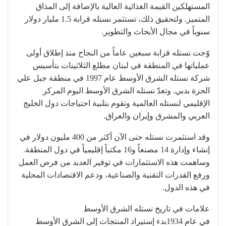
المستهلكين القيمة الغذائية العالية بالإضافة إلى المذاق
المتميز. ولتحقيق ذلك، تستثمر نستله قرابة 1.5 مليار دولار
سنوياً في مجال الأبحاث والتطوير.
وّجت نستله قرابة سبعين عاماً من النجاح منذ إطلاق أولى
عملياتها في المنطقة في لبنان مطلع الثلاثينات بتأسيس
شركة نستله الشرق الأوسط عام 1997 في منطقة جبل علي
الحرة بدبي. وتعدّ نستله الشرق الأوسط اليوم المركز
الإقليمي لنستله العالمية وتقوم بتلبية احتياجات دول الخليج
العربي والمشرق وإيران والعراق.
وقد استثمرت نستله حتى الآن أكثر من 400 مليون دولار في
إنشاء وإدارة 14 مصنعاً و16 مكتباً إقليمياً في دول المنطقة.
وساهمت هذه الاستثمارات في توفير العديد من فرص العمل
ورفع القدرات التقنية والصناعية، ودعم الاقتصادات المحلية
في هذه الدول.
علامات في تاريخ نستله الشرق الأوسط
في عام 1934بدء إستيراد المنتجات إلى الشرق الأوسط