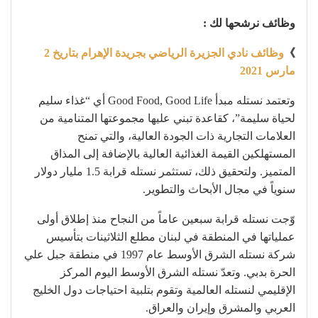
وظائف نرشحها لك :
》
وظائف نادي الجزيرة الرياضي بجريدة الإهرام بتاريخ 2
مارس 2021
وتعتمد نستله مبدأ Good Food, Good Life أي “غذاء سليم
لحياة سليمة”، كقاعدة تبني عليها مجموعتها المتنامية من
العلامات التجارية ذات الجودة العالية، والتي تمنح
المستهلكين القيمة الغذائية العالية بالإضافة إلى المذاق
المتميز. ولتحقيق ذلك، تستثمر نستله قرابة 1.5 مليار دولار
سنوياً في مجال الأبحاث والتطوير.
وّجت نستله قرابة سبعين عاماً من النجاح منذ إطلاق أولى
عملياتها في المنطقة في لبنان مطلع الثلاثينات بتأسيس
شركة نستله الشرق الأوسط عام 1997 في منطقة جبل علي
الحرة بدبي. وتعدّ نستله الشرق الأوسط اليوم المركز
الإقليمي لنستله العالمية وتقوم بتلبية احتياجات دول الخليج
العربي والمشرق وإيران والعراق.