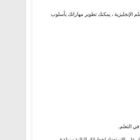
لم الإنجليزية ، يمكنك تطوير مهاراتك بأسلوب
في التعلم.
لبريطاني تشمل أيضًا اللغة الإنجليزية للأعمال والإعداد لاختبارات IELTS، مما يساعدك على الاستعداد لخطواتك التالية سواء في