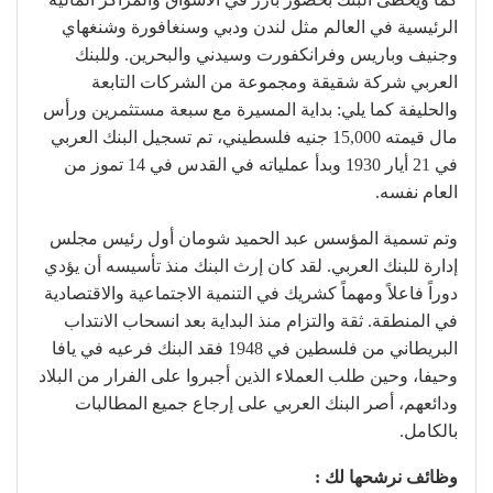
الرئيسية في العالم مثل لندن ودبي وسنغافورة وشنغهاي
وجنيف وباريس وفرانكفورت وسيدني والبحرين. وللبنك
العربي شركة شقيقة ومجموعة من الشركات التابعة
والحليفة كما يلي: بداية المسيرة مع سبعة مستثمرين ورأس
مال قيمته 15,000 جنيه فلسطيني، تم تسجيل البنك العربي
في 21 أيار 1930 وبدأ عملياته في القدس في 14 تموز من
العام نفسه.
وتم تسمية المؤسس عبد الحميد شومان أول رئيس مجلس
إدارة للبنك العربي. لقد كان إرث البنك منذ تأسيسه أن يؤدي
دوراً فاعلاً ومهماً كشريك في التنمية الاجتماعية والاقتصادية
في المنطقة. ثقة والتزام منذ البداية بعد انسحاب الانتداب
البريطاني من فلسطين في 1948 فقد البنك فرعيه في يافا
وحيفا، وحين طلب العملاء الذين أجبروا على الفرار من البلاد
ودائعهم، أصر البنك العربي على إرجاع جميع المطالبات
بالكامل.
وظائف نرشحها لك :