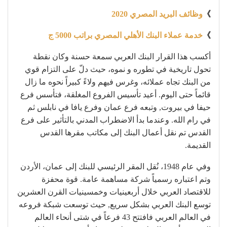
》
وظائف البريد المصري 2020
》
خدمة عملاء البنك الأهلي المصري براتب 5000 ج
أكسب هذا القرار البنك العربي سمعة حسنة وكان نقطة
تحول تاريخية في تطوره و نموه، حيث دلّ على التزام قوي
من البنك تجاه عملائه، وغرس فيهم ولاءً كبيراً نحوه ما زال
قائماً حتى اليوم. أعيد تأسيس الفروع المغلقة، فتأسس فرع
حيفا في بيروت, وتبعه فرع عمان وفرع يافا في نابلس ثم
في رام الله. وعندما بدأ الاضطراب المدني بالتأثير على فرع
القدس تم نقل أعمال البنك إلى مكاتب مقرها القدس
القديمة.
وفي عام 1948، نُقل المقر الرئيسي للبنك إلى عمان، الأردن
وتم اعتباره رسمياً شركة مساهمة عامة. قوة محفزة
للاقتصاد العربي خلال أربعينيات وخمسينيات القرن العشرين
توسع البنك العربي بشكل سريع, حيث توسعت شبكة فروعه
في العالم العربي فافتتح 43 فرعاً في شتى أنحاء العالم