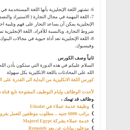
6- تشتهر اللغة الإنجليزية بأنها اللغة المستخدمة في الإنترنت، حيث يصل محتوى الويب المكتوب باللغة الإنجليزية إلى أكثر من نصف المحتوى الإجمالي.
7- اللغة المهمة في مجال التجارة ( الاستيراد والت
الإنجليزية يمكن أن يساعد التجار على فهم وتلبية 
شروط التجارة. وبالنسبة للأفراد، اللغة الإنجليزية
8- اللغة الإنجليزية تعد أداة حيوية في مجالات البنو
وفيسبوك.
ثانياً وصف الكورس
السلام عليكم في هذه الدورة التي ستكون بأذن الله 
الله على المحادثات باللغة الانكليزية بكل سهولة
كورس اللغة الانكليزية من البداية الى القدرة على ال
لأحدث الوظائف وايام التوظيف المفتوحة تابع قناة 
وظائف قد تهمك ،
》
وظيفة خدمة عملاء في Etisalat
》
براتب 6000 جنيه .. مطلوب موظفين للعمل بفروع فودافون
》
خدمة عملاء بشركة Majorel Egypt
》
مدخلين بيانات عن بعد Remotely