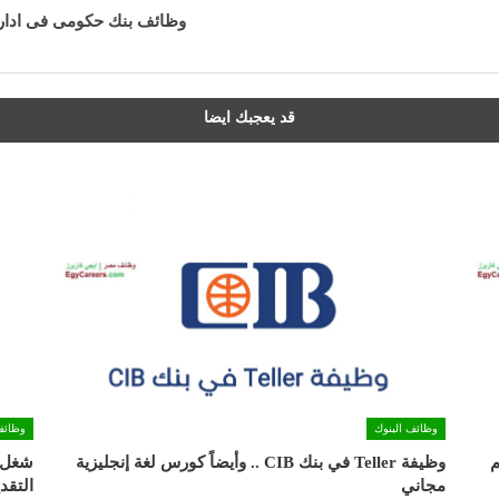
وظائف بنك حكومى فى ادارة ال
قد يعجبك ايضا
وظائف البنوك
وظائف
وظيفة Teller في بنك CIB .. وأيضاً كورس لغة إنجليزية
مجاني
التقد