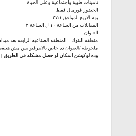
تامينات طبية واجتماعية وعلى الحياة
الحضور فورمال فقط
يوم الاربع الموافق ٢٧/١
المقابلات من الساعة ١٠ ل الساعة ٢
العنوان
منطقه البنوك – المنطقه الصناعيه الرابعه بعد ميدان لي
ملحوظة /العنوان ده خاص بالانترفيو بس مش هيبقي مكان الشغل الدائم ا
وده لوكيشن المكان لو حصل مشكله في الطريق |