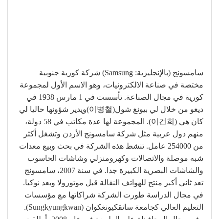
سامسونج (بالإنجليزية: Samsung)‏ شركة كورية جنوبية
مختصة في صناعة الالكترونيات، وهو الاسم الأول لمجموعة
كورية في مجال الصناعة. تأسست في 1 مارس 1938 في
ديغو من خلال لي بيونغ شول(이병철)ويدير شؤونها حاليا لي
كان هي (이건희). المجموعة لها عدة مكاتب في 58 دولة،
منهم دول عربية مثل شركة سامسونج الأردن وتشغل أكثر
من 254000 عامل. تنشط هذه الشركة في بحث وبيع معدات
شبه موصلة والاتصالات وكهرومنزلي وشاشات الحاسوب
والشاشات البصرية الكبيرة جدا. في سنة 2007، سامسونج
تعد ثاني أكبر منتج للهواتف النقالة قبل موتورولا وبعد نوكيا.
في مجال الدراسة طورت الشركة شراكاتها مع مؤسسات
التعليم العالي كجامعة سانقكيونغكوان (Sungkyungkwan).