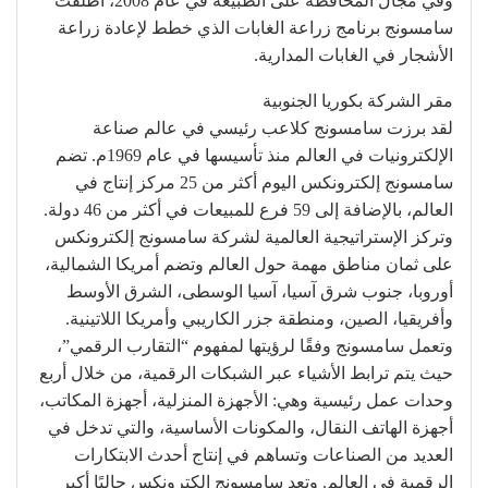
وفي مجال المحافظة على الطبيعة في عام 2008، أطلقت
سامسونج برنامج زراعة الغابات الذي خطط لإعادة زراعة
الأشجار في الغابات المدارية.
مقر الشركة بكوريا الجنوبية
لقد برزت سامسونج كلاعب رئيسي في عالم صناعة
الإلكترونيات في العالم منذ تأسيسها في عام 1969م. تضم
سامسونج إلكترونكس اليوم أكثر من 25 مركز إنتاج في
العالم، بالإضافة إلى 59 فرع للمبيعات في أكثر من 46 دولة.
وتركز الإستراتيجية العالمية لشركة سامسونج إلكترونكس
على ثمان مناطق مهمة حول العالم وتضم أمريكا الشمالية،
أوروبا، جنوب شرق آسيا، آسيا الوسطى، الشرق الأوسط
وأفريقيا، الصين، ومنطقة جزر الكاريبي وأمريكا اللاتينية.
وتعمل سامسونج وفقًا لرؤيتها لمفهوم “التقارب الرقمي”،
حيث يتم ترابط الأشياء عبر الشبكات الرقمية، من خلال أربع
وحدات عمل رئيسية وهي: الأجهزة المنزلية، أجهزة المكاتب،
أجهزة الهاتف النقال، والمكونات الأساسية، والتي تدخل في
العديد من الصناعات وتساهم في إنتاج أحدث الابتكارات
الرقمية في العالم. وتعد سامسونج إلكترونكس حاليًا أكبر