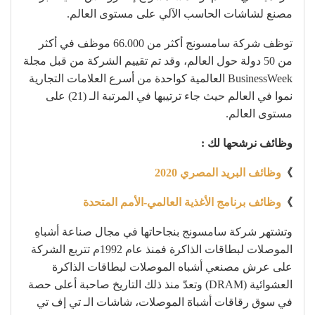
مصنع لشاشات الحاسب الآلي على مستوى العالم.
توظف شركة سامسونج أكثر من 66.000 موظف في أكثر
من 50 دولة حول العالم، وقد تم تقييم الشركة من قبل مجلة
BusinessWeek العالمية كواحدة من أسرع العلامات التجارية
نموا في العالم حيث جاء ترتيبها في المرتبة الـ (21) على
مستوى العالم.
وظائف نرشحها لك :
》
وظائف البريد المصري 2020
》
وظائف برنامج الأغذية العالمي-الأمم المتحدة
وتشتهر شركة سامسونج بنجاحاتها في مجال صناعة أشباهِ
الموصلات لبطاقات الذاكرة فمنذ عام 1992م تتربع الشركة
على عرش مصنعي أشباه الموصلات لبطاقات الذاكرة
العشوائية (DRAM) وتعدّ منذ ذلك التاريخ صاحبة أعلى حصة
في سوق رقاقات أشباهٓ الموصلات، شاشات الـ تي إف تي