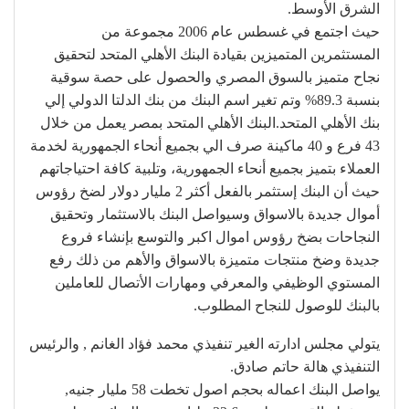
الشرق الأوسط.
حيث اجتمع في غسطس عام 2006 مجموعة من
المستثمرين المتميزين بقيادة البنك الأهلي المتحد لتحقيق
نجاح متميز بالسوق المصري والحصول على حصة سوقية
بنسبة 89.3% وتم تغير اسم البنك من بنك الدلتا الدولي إلي
بنك الأهلي المتحد.البنك الأهلي المتحد بمصر يعمل من خلال
43 فرع و 40 ماكينة صرف الي بجميع أنحاء الجمهورية لخدمة
العملاء بتميز بجميع أنحاء الجمهورية، وتلبية كافة احتياجاتهم
حيث أن البنك إستثمر بالفعل أكثر 2 مليار دولار لضخ رؤوس
أموال جديدة بالاسواق وسيواصل البنك بالاستثمار وتحقيق
النجاحات بضخ رؤوس اموال اكبر والتوسع بإنشاء فروع
جديدة وضخ منتجات متميزة بالاسواق والأهم من ذلك رفع
المستوي الوظيفي والمعرفي ومهارات الأتصال للعاملين
بالبنك للوصول للنجاح المطلوب.
يتولي مجلس ادارته الغير تنفيذي محمد فؤاد الغانم , والرئيس
التنفيذي هالة حاتم صادق.
يواصل البنك اعماله بحجم اصول تخطت 58 مليار جنيه,