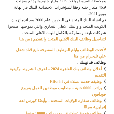
ومحفظة القروض بلغت 32.6 مليار جنيه,والودائع سجلت
46.9 مليار جنيه وفقا للمؤشرات الاحصائية للبنك في نهاية
يونيو 2021.
تم انشاء البنك المتحد في البحرين عام 2000 بعد اندماج بنك
الكويت المتحد و والبنك الاهلي التجاري والتي بموجبها اصبحوا
شركات تابعة ومملوكة بالكامل للبنك الاهلي المتحد .
لتفاصيل
وظائف البنك الأهلي المتحد
والتقديم | من هنا
لأحدث الوظائف وايام التوظيف المفتوحة تابع قناة شغل
علي تليجرام من هنا
وظائف قد تهمك ،
》
أعلان وظائف بنك القاهرة 2024 – اعرف الشروط وكيفية
التقديم
》
وظيفة خدمة عملاء في Etisalat
》
براتب 6000 جنيه .. مطلوب موظفين للعمل بفروع
فودافون
》
وظائف سفارة الولايات المتحدة – وأيضًا كورس لغة
إنجليزية مجانًا
》
وظائف خدمة عملاء عن بعد براتب 10000 جنيها