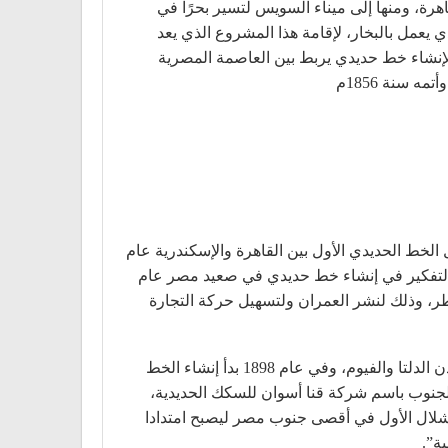
اهرة، ومنها إلى ميناء السويس لتسير بحرًا في
 يعمل بالبخار، لإقامة هذا المشروع الذي يعد
وي عباس الأول عقدًّا مع روبرت ستفنسن بقيمة 56 ألف جنيه إنجليزي لإنشاء خط حديدي يربط بين العاصمة المصرية
مل الخط الحديدي الأول بين القاهرة والإسكندرية عام
وتم التفكير في إنشاء خط حديدي في صعيد مصر عام
لقطر، وذلك لنشر العمران ولتسهيل حركة التجارة
امتدت خطوط السكك الحديدية من أقصى جنوب مصر – جنوب وادي حلفا – إلى أقصى شمالها – الإسكندرية – فضلا عن مدن الدلتا والفيوم، وفي عام 1898 بدأ إنشاء الخط
جنوب باسم شركة قنا أسوان للسكك الحديدية،
صر حتى أسوان ثم الشلال الأول في أقصى جنوب مصر ليصبح امتدادا