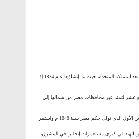
تعد سكك حديد مصر أولى خطوط السكك الحديد التى تم إنشاؤها في أفريقيا والشرق الأوسط، والثانية على مستوى العالم بعد المملكة المتحدة، حيث بدأ إنشاؤها عام 1834 إذ
ثم تم إحياء الفكرة عاما في 1851 في خمسينيات القرن التاسع عشر لتمتد عبر محافظات مصر من شمالها إلى
تم مد أول خط سكك حديد في مصر بين القاهرة / الإسكندرية ، قامة إحدى الشركة الإنجليزية بإنشائه في عهد الخديوى عباس الأول الذي تولي حكم مصر سنة 1848 م واستمر
ين الهند في كبرى مستعمرات إنجلترا في المشرق،