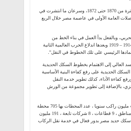
دخلت مصر عصر قطارات الضواحي عندما تم مد خط قطارات حلوان الذي يربط بين قلب القاهرة بضاحية حلوان خلال الفترة من 1870 حتى 1872، وسرعان ما انتشرت في
صلات العامة الأولى في عاصمة مصر خلال الربع
حربي، وبالفعل بدأ العمل في بناء الخط من
القنطرة شرق على الضفة الشرقية لقناة السويس وحتى غزة، واكتمل البناء عام 1918 وأدي اندلاع الحرب العالمية الأولى 1914 – 1919 وبعدها اندلاع الحرب العالمية الثانية
ببناء السد العالي إلى الاهتمام بخطوط السكك الحديدية
لسكك الحديدية على رفع كفاءة البنية الأساسية
ع كفاءة الأداء، كذلك تطوير خدمة النقل
ركزي، بالإضافة إلى تطوير مجموعة من الورش
والجدير بالذكر أن هيئة السكك الحديد تمتلك خطوط حديدية بطول 9570 كم وتخدم عدد 23 محافظة وتنقل ما يقرب من 420 مليون راكب سنويا ، عدد المحطات بها 705 محطة
ويوجد عدد 1332 مزلقانا و3040 عربة ركاب منها 850 عربة مكيفة و8553 عربة بضائع و793 جرار، 826 كوبرى و100 نفق ، 6 مناطق ، 9 قطاعات ، 8 شركات تابعة ، 191 مليون
ة صالحة للإستثمار بالإضافة إلى 11 مليار جنيه تمثل الخطة الإستثمارية للهيئة لعام 2019/2020 وتقوم سكك حديد مصر بدور فعال في خدمة نقل الركاب