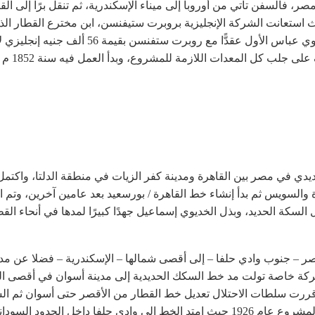
، فالسفن تأتي من أوروبا إلى ميناء الإسكندرية، ثم تنقل برًا إلى الق
ث استعانت الشركة الإنجليزية بروبرت ستيفنسن، ابن مخترع القطار الذي
الأول من نوعه في المشرق العربي حيث وقّع الخدي
ول خط حديدي في مصر بين القاهرة ومدينة كفر الزيات في منطقة الدلتا، واكت
القاهرة والسويس ثم بدأ إنشاء خط القاهرة / بورسعيد بعد عامين آخرين، 
ل السكة الحديد، وبذل الخديوي إسماعيل جهدًا كبيرًا لمدها في أنحاء ا
شركة خاصة تولت مد خط السكك الحديدية إلى مدينة أسوان في أقصى ال
ث إنه بعد دخول البريطانيين للسودان عام 1899 قررت سلطات الاحتلال تعديل خط القطار من الأق
داخل الحدود السودانية”.