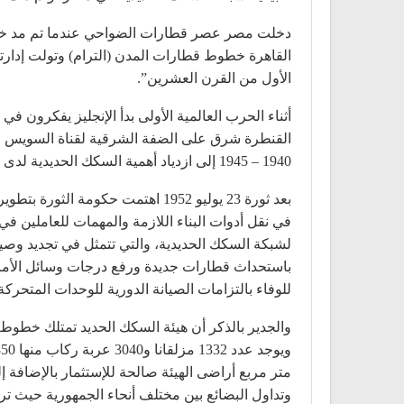
القاهرة خطوط قطارات المدن (الترام) وتولت إدار
الأول من القرن العشرين”.
أثناء الحرب العالمية الأولى بدأ الإنجليز يفكرون
1940 – 1945 إلى ازدياد أهمية السكك الحديدية لدى البريطانيين لاستخدام تلك الخطوط في نقل العتاد والذخائر والجنود واعتمادها الرئيسي على تلك الخطوط في النقل”.
بعد ثورة 23 يوليو 1952 اهتمت حك
في نقل أدوات البناء اللازمة والمهمات للعاملين ف
لشبكة السكك الحديدية، والتي تتمثل في تجديد وصي
باستحداث قطارات جديدة ورفع درجات وسائل الأمان 
للوفاء بالتزامات الصيانة الدورية للوحدات المتحركة
وتداول البضائع بين مختلف أنحاء الجمهورية حيث تر