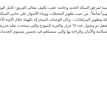
لسياسية لمرفق السكة الحديد وخاصة عقب تكليف معالى الفريق/ كامل الوز
راً شاملاً ، من حيث تطوير المحطات ووبناء الأسوار على جانبى السكة
طوير المزلقانات ، وكان للوحدات المتحركة بالهيئة خلال الأونة الأخ
جرارات وعربات جديدة يتم توريدها على مراحل وبالفعل تم وصول عدد 50 جرار والعر
السلامة والأمان والراحة بها والتى ستساهم فى تحسين مستوى الخدما