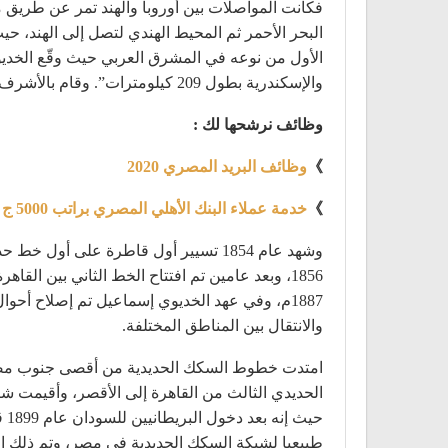
فكانت المواصلات بين أوروبا والهند تمر عن طريق مصر
البحر الأحمر ثم المحيط الهندي لتصل إلى الهند، حي
والإسكندرية بطول 209 كيلومترات”. وقام بالأشرف على جلب كل المعدات اللازمة للمشروع، وبدأ العمل فيه سنة 1852 م وأتمه سنة 1856م
وظائف نرشحها لك :
》
وظائف البريد المصري 2020
》
خدمة عملاء البنك الأهلي المصري براتب 5000 ج
وشهد عام 1854 تسيير أول قاطرة على أ
1856، وبعد عامين تم افتتاح الخط الثاني بين 
1887م، وفي عهد الخديوي إسماعيل تم إصلاح أحوا
والانتقال بين المناطق المختلفة.
الحديدي الثالث من القاهرة إلى الأقصر، وأقيمت 
حي
طبيعيا لشبكة السكك الحديدية في مصر، وتم ذلك المشروع عام 1926 حيث امتد الخط إلى وادي حلفا 