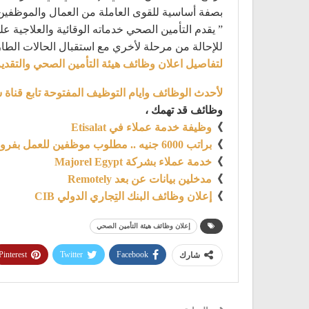
بصفة أساسية للقوى العاملة من العمال والموظفين و
” يقدم التأمين الصحي خدماته الوقائية والعلاجية
للإحالة من مرحلة لأخري مع استقبال الحالات الطا
لتفاصيل اعلان وظائف هيئة التأمين الصحي والتقديم
لأحدث الوظائف وايام التوظيف المفتوحة تابع قناة 
وظائف قد تهمك ،
》
وظيفة خدمة عملاء في Etisalat
》
براتب 6000 جنيه .. مطلوب موظفين للعمل بفروع فودافون
》
خدمة عملاء بشركة Majorel Egypt
》
مدخلين بيانات عن بعد Remotely
》
إعلان وظائف البنك التِجاري الدولي CIB
إعلان وظائف هيئة التأمين الصحي
Pinterest
Twitter
Facebook
شارك