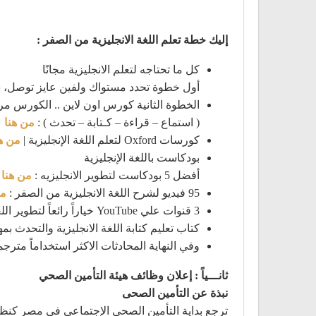
إليك خطة تعلم اللغة الانجليزية من الصفر :
كل ما تحتاجه لتعلم الانجليزية مجانًا
أول خطوة تحدد مستواك ولفين عايز توصل، سي
الخطوة الثانية كورس اون لاين .. الكورس مر
( استماع – قراءة – كـتابة – تحدث ) :
من هنا
كورسات Oxford لتعلم اللغة الإنجليزية |
من هن
بودكاست باللغة الإنجليزية
أفضل 5 بودكاست لتطوير الانجليزيه :
من هنا
95 فيديو لشرح اللغة الانجليزية من الصفر :
من
3 قنوات علي YouTube خياراً رائعاً لتطوير اللغة الإنجليزية :
كتاب تعليم كتابة اللغة الانجليزية والتحدث بمه
وفي النهاية المحادثات الاكثر استخداماً مترجم
ثانـــياً : إعلان وظائف هيئة التأمين الصحي
نبذة عن التأمين الصحى