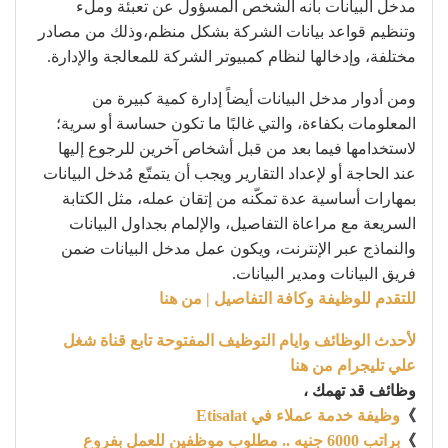
مدخل البيانات بأنه الشخص المسؤول عن تعبئة وملء
وتنظيم قواعد بيانات الشركة بشكل منظم،وذلك من مصادر
مختلفة، وإدخالها لنظام كمبيوتر الشركة للمعالجة والإدارة.
ومن أدوار مدخل البيانات أيضاً إدارة كمية كبيرة من
المعلومات بكفاءة، والتي غالبًا ما تكون حساسة أو سرية؛
لاستخدامها فيما بعد من قبل أشخاص آخرين للرجوع إليها
عند الحاجة أو لإعداد التقارير ويجب أن يتمتّع مُدخل البيانات
بمهارات أساسية عدة تمكّنه من إتقان عمله، مثل الكتابة
السريعة مع مراعاة التفاصيل، والإلمام بجداول البيانات
والنماذج عبر الإنترنت، ويكون عمل مدخل البيانات ضمن
فريق البيانات ومدير البيانات.
للتقدم للوظيفة وكافة التفاصيل | من هنا
لأحدث الوظائف وايام التوظيف المفتوحة تابع قناة شغل
علي تليجرام من هنا
وظائف قد تهمك ،
》
وظيفة خدمة عملاء في Etisalat
》
براتب 6000 جنيه .. مطلوب موظفين للعمل بفروع