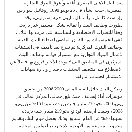
يعد البنك الأهلى المصرى أقدم وأعرق البنوك التجارية
المصرية، حيث أنشأه في 25 يونيو 1898 روفائيل سوارس
وإرنست كاسل، برأسمال مليون جنيه إسترليني، وقد
تطورت وظائف البنك وأعماله بشكل مستمر عبر تاريخه
وفقاً للتغيرات الاقتصادية والسياسية التى مرت بها البلاد ،
ففى الخمسينات من القرن الماضى اضطلع البنك بالقيام
بوظائف البنوك المركزية ثم تفرغ بعد تأميمه في الستينات
لأعمال البنوك التجارية مع استمرار قيامه بوظائف البنك
المركزى في المناطق التى لا يوجد للأخير فروع بها فضلاً عن
الاضطلاع منذ منتصف الستينات بإصدار وإدارة شهادات
الاستثمار لحساب الدولة.
وتمكن البنك خلال العام المالى 2008/2009 من تحقيق
مؤشرات أداء إيجابية ، حيث بلغ إجمالى المركز المالى في
يونيو 2009 نحو 259 مليار جنيه بزيادة نسبتها 15% عن يونيو
2008 ، وبلغت أرصدة الودائع نحو 219 مليار جنيه بزيادة
نسبتها 26% عن العام السابق وذلك بفضل قيام البنك بتقديم
مجموعة متنوعة من الأوعية الادخارية بالعملتين المحلية