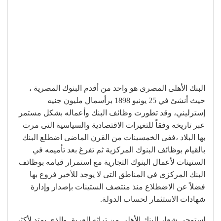
البنك الأهلى المصرى هو واحد من أقدم البنوك المصرية ،
حيث أنشئ في 25 يونيو 1898 برأسمال مليون جنيه
إسترليني، وقد تطورت وظائف البنك وأعماله بشكل مستمر
عبر تاريخه وفقاً للتغيرات الاقتصادية والسياسية التى مرت
بها البلاد ،ففى الخمسينات من القرن الماضى اضطلع البنك
بالقيام بوظائف البنوك المركزية ثم تفرغ بعد تأميمه في
الستينات لأعمال البنوك التجارية مع استمرار قيامه بوظائف
البنك المركزى في المناطق التى لا يوجد للأخير فروع بها
فضلاً عن الاضطلاع منذ منتصف الستينات بإصدار وإدارة
شهادات الاستثمار لحساب الدولة.
استوحى شعار البنك الأهلي من تراثه العريق والذي يمتد لأكثر