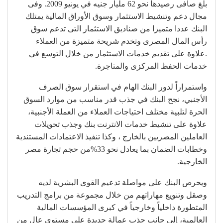
بلغ صافى رصيدها نحو 62 مليار جنيه في يونيو 2009. وفى
مجال دعم وتنشيط الاستثمار وسوق الأوراق المالية يمتلك
البنك عددا متميزا من صناديق الاستثمار التى تدعم سوق
رأس المال المصرى وتخدم شريحة متميزة من العملاء
.علاوة على تقديم خدمات الاستثمار من خلال التوسع في
خدمات الحفظ المركزى والمتاجرة.
واستمراراً لدور البنك الهام في استقرار سوق الصرف
الأجنبي، نجح البنك في جذب قدر مناسب من موارد السوق
الحرة لتلبية مختلف احتياجات العملاء من العملة الأجنبية،
علاوة على تنشيط خدمات الانترنت بنك وجذب تحويلات
العاملين المصريين بالخارج ، وكذا تنفيذ الاعتمادات المستندية
وخطابات الضمان بما يعادل نحو 33%من حجم تجارة مصر
الخارجية.
ويحرص البنك على مواصلة تدعيم القوى البشرية لديه
وصقل وتنويع مهاراتهم من خلال مجموعة من برامج التدريب
المتطورة داخلياً وخارجياً في كبرى المؤسسات المالية
العالمية، إلى جانب جذب عمالة جديدة على مستوى عالٍ من