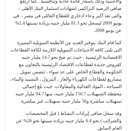
والأجنبية وذلك بأسعار فائدة جاذبة وتنافسية . كما ارتفع
صافى الرصيد التراكمى لشهادات استثمار البنك الأهلى –
والتى تعد أكبر وعاء ادخاري للقطاع العائلى في مصر – في
يونيو 2009 ليسجل نحو 81.3 مليار جنيه بزيادة نسبتها 2.4%
عن يونيو 2008.
كما قام البنك بتوفير العديد من الأنظمة التمويلية المميزة
التى تلبى كافة الاحتياجات التمويلية اللازمة لكافة القطاعات
الاقتصادية الرئيسية ، حيث تم ضخ نحو 14.7 مليار جنيه
كقروض جديدة لقطاعات الاقتصاد الرئيسية بالتعاون مع
الحكومة والقطاع الخاص على حد سواء ، تتضمن تمويل
مشاريع لقطاعات الكهرباء والغاز ، البترول ، التشييد والبناء ،
السياحة ، المواد الغذائية والمقاولات. حيث بلغ إجمالى
محفظة التسهيلات 150.7 مليار جنيه، منها 94.7 مليار جنيه
تسهيلات مباشرة و56 مليار جنيه تسهيلات غير مباشرة.
وقد سجل صافى إيرادات النشاط ( قبل المخصصات
والضرائب ) نحو 6.4 مليار جنيه بزيادة نسبتها نحو 26% عن
العام السابق.