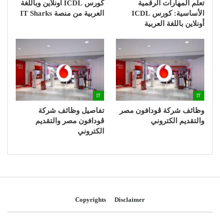
تعلم المهارات الرقمية
كورس ICDL أونلاين وباللغة
الأساسية: كورس ICDL
العربية من منصة IT Sharks
أونلاين باللغة العربية
IT
IT
وظائف شركة ڤودافون مصر
تفاصيل وظائف شركة
والتقديم الكتروني
ڤودافون مصر والتقديم
الكتروني
Copyrights
Disclaimer