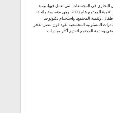
 التجاري في المجتمعات التي تعمل فيها. ومنذ
تأسيسها، كانت المسؤولية المجتمعية جزءًا لا يتجزأ من عمل ڤودافون مصر. في ضوء ذلك تأسست مؤسسة ڤودافون مصر لتنمية المجتمع عام 2003، وهي مؤسسة مانحة،
فال، وتنمية المجتمع، واستخدام تكنولوجيا
ادرات المسئولية المجتمعية لڤودافون مصر. تفخر
عي وخدمة المجتمع لتقديم أكثر مبادرات