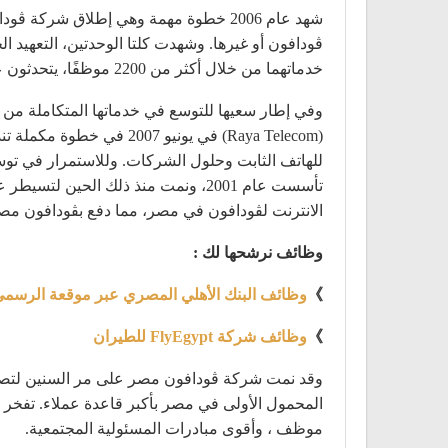
شهد عام 2006 خطوة مهمة وهي إطلاق ش
ڤودافون أو غيرها. وشهدت كلتا الوحدتين، التعهيد الخ
خدماتهما من خلال أكثر من 2200 موظفًا، يتحدثون عشر لغات مختلفة، وذلك لتوفير خدمات الدعم الفني وخدمة العملاء على أعلى المستويات العالمية للعملاء في 80 بلدًا.
وفي إطار سعيها للتوسع في خدماتها المتكاملة من
(Raya Telecom) في يونيو
تأسست عام 2001، ونمت منذ ذلك الح
الانترنت لڤودافون في مصر، مما دفع بڤودافون مص
وظائف نرشحها لك :
》
وظائف البنك الأهلي المصري عبر موقعة الرسمي
》
وظائف شركة FlyEgypt للطيران
وقد نمت شركة ڤودافون مصر على مر السنين لتصب
موظف ، وأقوى مبادرات المسئولية المجتمعية.