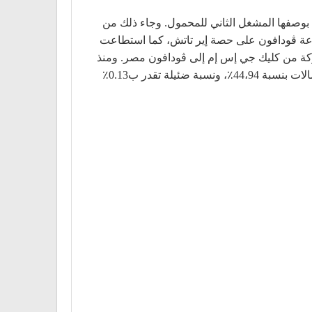
ية بوصفها المشغل الثاني للمحمول. وجاء ذلك من
ير تاتش، وبعض الشركاء المحليين والدوليين. وفي عام 1999، استحوذت مجموعة ڤودافون على حصة إير تاتش، كما استطاعت
دي. وفي يناير عام 2002، تغيرت العلامة التجارية للشركة من كليك جي إس إم إلى ڤودافون مصر. ومنذ
عام 2007، أصبحت بنية المساهمين في ڤودافون مصر تتكون من: مجموعة ڤودافون بنسبة 54.93٪، الشركة المصرية للاتصالات بنسبة 44،94٪، ونسبة ضئيلة تقدر ب0.13٪