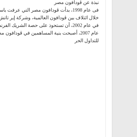
نبذة عن ڤودافون مصر
فى عام 1998، بدأت ڤودافون مصر التي ع
للتداول الحر