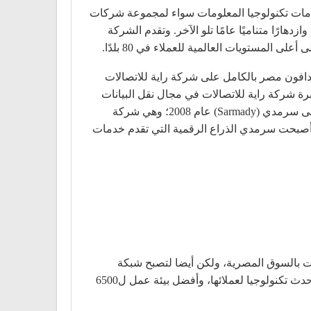
 وخدمات تكنولوجيا المعلومات سواء لمجموعة شركات
دهارًا متناميًا عامًا تلو الآخر. وتقدم الشركة
افون مصر بالكامل على شركة راية للاتصالات
نقلة وخبرة شركة راية للاتصالات في مجال نقل البيانات
للهاتف الثابت وحلول الشركات. وللاستمرار في توسيع نطاق الخدمات التي تقدمها الشركة لعملائها، استحوذت ڤودافون على سرمدي (Sarmady) عام 2008؛ وهي شركة
مصر. وأصبحت سرمدي الذراع الرقمية التي تقدم خدمات
بالسوق المصرية، ولكن أيضا لتصبح شبكة
المحمول الأولى في مصر بأكبر قاعدة عملاء. تفخر ڤودافون بخدمة أكثر من 36،3 مليون عميل (ديسمبر 2011) حيث تقدم أحدث تكنولوجيا لعملائها، وأفضل بيئة عمل ل6500