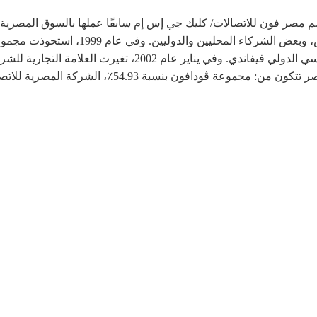
رفت باسم مصر فون للاتصالات/ كليك جي إس إم سابقًا عملها بالسوق المصر
خلال ائتلاف بين ڤودافون العالمية، وشركة إ
في عام 2002، أن تستحوذ على حصة الشريك الفرنسي الدولي فيفان