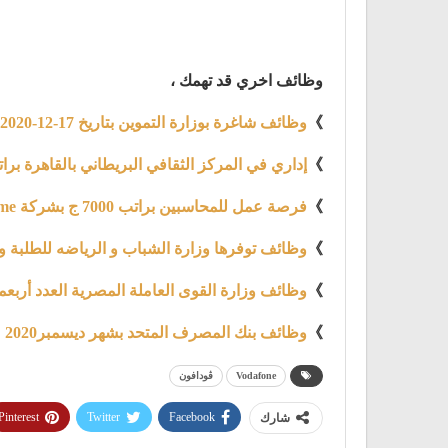
وظائف اخري قد تهمك ،
》
وظائف شاغرة بوزارة التموين بتاريخ 17-12-2020
》
إداري في المركز الثقافي البريطاني بالقاهرة براتب 7700 ج بتاريخ 10 دي
》
فرصة عمل للمحاسبين براتب 7000 ج بشركة AtHome للأثاث والديكور المنزلي
》
وظائف توفرها وزارة الشباب و الرياضه للطلبة والخريجين بـ50
》
وظائف وزارة القوى العاملة المصرية العدد أربعمائه و
》
وظائف بنك المصرف المتحد بشهر ديسمبر2020
Vodafone
ڤودافون
Pinterest
Twitter
Facebook
شارك