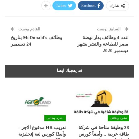
Twitter
Facebook
شارك
السابق بوست
القادم بوست
عدد 4 وظائف بدار نهضة
وظائف McDonald’s بتاريخ
مصر للطباعة والنشر بشهر
24 ديسمبر
ديسمبر 2020
قد يعجبك ايضا
نشرة وظائف
نشرة وظائف
28 وظيفة متاحة في شركة
تدريب HR مدفوع الاجر –
طاقة عربية .. وأيضاً كورس
وأيضًا كورس لغة إنجليزية