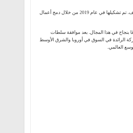
شركة Majorel هي شركة خدمات دولية ، متخصصة في تجربة العملاء وتعهيد العمليات التجارية وتضم أكثر من 50000 موظف. تم تشكيلها في عام 2019 من خلال دمج أعمال
كتان بالفعل معًا بنجاح في هذا المجال. بعد موافقة سلطات
ة شركة “ذات نفوذ هائل” ، لتصبح الشركة الرائدة في السوق في أوروبا والشرق الأوسط