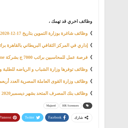
وظائف اخري قد تهمك ،
》
وظائف شاغرة بوزارة التموين بتاريخ 17-12-2020
》
إداري في المركز الثقافي البريطاني بالقاهرة براتب 7700 ج بتاريخ 10 دي
》
فرصة عمل للمحاسبين براتب 7000 ج بشركة AtHome للأثاث والديكور المنزلي
》
وظائف توفرها وزارة الشباب و الرياضه للطلبة والخريجين بـ50
》
وظائف وزارة القوى العاملة المصرية العدد أربعمائه و
》
وظائف بنك المصرف المتحد بشهر ديسمبر2020
Majorel
HR Screeners
Pinterest
Twitter
Facebook
شارك