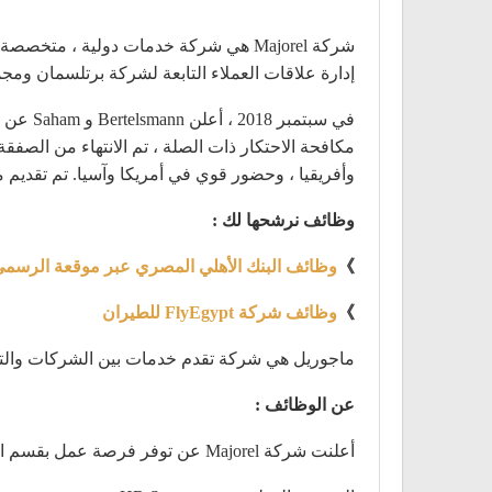
إدارة علاقات العملاء التابعة لشركة برتلسمان وم
في سبت
وأفريقيا ، وحضور قوي في أمريكا وآسيا. تم تقديم ماركة Majorel في فبراير 2019. منذ ذلك الحين ، ركزت الشركة على ال
وظائف نرشحها لك :
》
وظائف البنك الأهلي المصري عبر موقعة الرسمي
》
وظائف شركة FlyEgypt للطيران
ماجوريل هي شركة تقدم خدمات بين الشركات والتي 
عن الوظائف :
أعلنت شركة Majorel عن توفر فرصة عمل بقسم الموارد البشرية والتقديم متاح للطلاب .