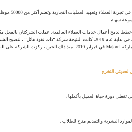
جموعة سهام
مبر 2018 ، أعلن Bertelsmann و Saham عن خطط لدمج أعمال خدمات العملاء العالمية. عملت الشر
مكافحة الاحتكار ذات الصلة ، تم الانتهاء من الصفقة في بداية عام 2019. كانت النتيج
توسع العالمي.
 لحديثي التخرج
تغطي دورة حياة العميل بأكملها ،