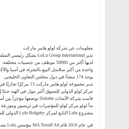
معلومات عن شركة لولو هايبر ماركت
تدير LuLu Group International بشكل رئيسي السلسلة الدولية من محلات السوبر ماركت المسماة “Lulu Hypermarket” عبر مجلس التعاون الخليجي (GCC).
لديها أكثر من 50000 موظف من جنسيات مختلفة.
واحدة من أكبر سلاسل البيع بالتجزئة في آسيا والأ
يوجد 174 منفذًا في دول مجلس التعاون الخليجي.
تدير مجموعة لولو هايبر ماركت 13 مركزًا تجاريًا في جميع أنحاء دول مجلس التعاون الخليجي.
مركز لولو الدولي للتسوق أكبر مول في الهند جنبً
قامت شركة الأبحاث Deloitte بوضعها مؤخراً بين أسرع 50 شركة تجزئة في العالم نمواً.
بدأ لولو مركز لولو للمؤتمرات في ثريسور وموزعة على مساحة 18 فدانًا (73000 م 2) بمساحة مبنية تبلغ ،000
مشروع Lulu التابع لمركز Lulu Bolgatty الدولي للمؤتمرات في جزيرة Bolghatty واحد من أكبر مركز المؤتمرات في جنوب آسيا.
في عام 2016 قام MA Yusuff Ali مؤسس Lulu بشراء مبنى Scotland Yard Building في لندن.