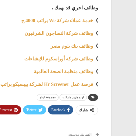
وظائف اخري قد تهمك ،
》
خدمة عملاء شركة We براتب 4000 ج
》
وظائف شركة النساجون الشرقيون
》
وظائف بنك بلوم مصر
》
وظائف شركة أوراسكوم للإنشاءات
》
وظائف منظمة الصحة العالمية
》
فرصة عمل Hr Screener لشركة بيبسيكو براتب 6000 ج
لولو هايبر ماركت
مجموعة لولو
Pinterest
Twitter
Facebook
شارك
السابق بوست