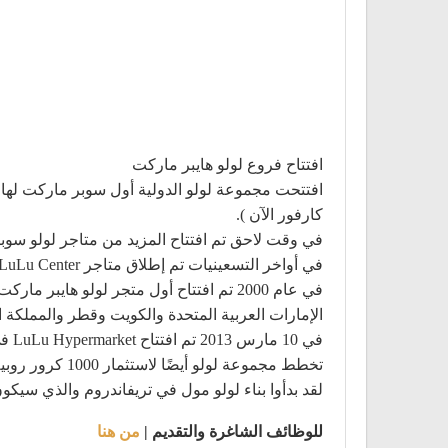
افتتاح فروع لولو هايبر ماركت
كارفور الآن ).
في وقت لاحق تم افتتاح المزيد من متاجر لولو سوبر
في أواخر التسعينيات تم إطلاق متاجر LuLu Center وتم توسيع المجموعة لتشمل دولًا أخرى في الشرق الأوسط .
في عام 2000 تم افتتاح أول متجر لولو 
الإمارات العربية المتحدة والكويت وقطر والمملكة ا
في 10 مارس 2013 تم افتتاح LuLu Hypermarket في كوتشي بالهند في مول LuLu وهو أكبر مركز تسوق في الهند.
تخطط مجموعة لولو أيضًا لاستثمار 1000 كرور روبية لإنشاء مركز مؤتمرات دولي وفندق خمس نجوم ومركز تجاري في لكناو بولاية أوتار براديش.
لقد بدأوا بناء لولو مول في تريفاندروم والذي سيكو
للوظائف الشاغرة والتقديم |
من هنا