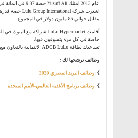
عام 2013 امتلك Yusuff Ali حصة 9.37 في المائة في مطار Cochin الدولي .
مقابل حوالي 85 مليون دولار في المجموع.
أقامت LuLu Hypermarket شر
خاصة في كل مرة يتسوقون فيها.
تساعدك بطاقة ADCB LuLu الائتمانية بالتعاون مع بنك أبوظبي التجاري (ADCB) المستخدمين على كسب نقاط مقابل كل درهم إماراتي تنفقه في أي من متاجرهم.
وظائف نرشحها لك :
》
وظائف البريد المصري 2020
》
وظائف برنامج الأغذية العالمي-الأمم المتحدة