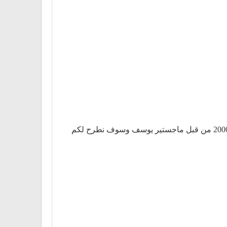
لولو هايبر تتبع شركة تكتل التي تدير سلسلة من محلات السوبر ماركت والبيع بالتجزئة ومقرها أبو ظبي، تأسست في عام 2000 من قبل ماجستير يوسف وسوف نطرح لكم