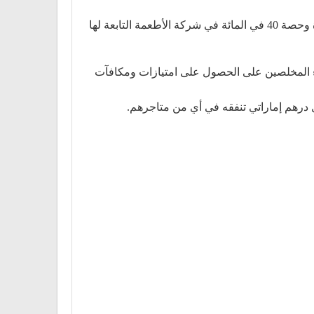
اشترت شركة Lulu Group International حصة قدرها 10 في المائة في شركة East India Company ومقرها المملكة المتحدة وحصة 40 في المائة في شركة الأطعمة التابعة لها
د العملاء المخلصين على الحصول على امتيازات ومكافآت