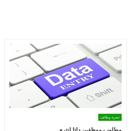
نشرة وظائف
مطلوب موظفين داتا انتري