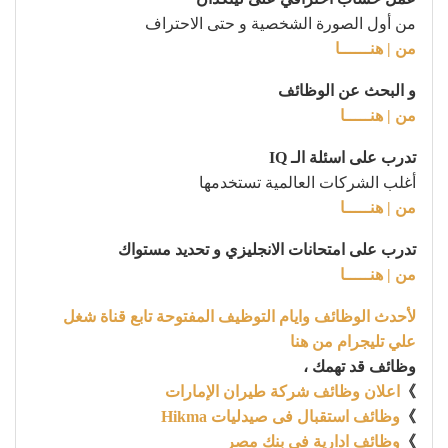
من أول الصورة الشخصية و حتى الاحتراف
من | هنــــــا
و البحث عن الوظائف
من | هنـــــا
تدرب على اسئلة الـ IQ
أغلب الشركات العالمية تستخدمها
من | هنـــــا
تدرب على امتحانات الانجليزي و تحديد مستواك
من | هنـــــا
لأحدث الوظائف وايام التوظيف المفتوحة تابع قناة شغل
علي تليجرام من هنا
وظائف قد تهمك ،
》
اعلان وظائف شركة طيران الإمارات
》
وظائف استقبال فى صيدليات Hikma
》
وظائف ادارية فى بنك مصر