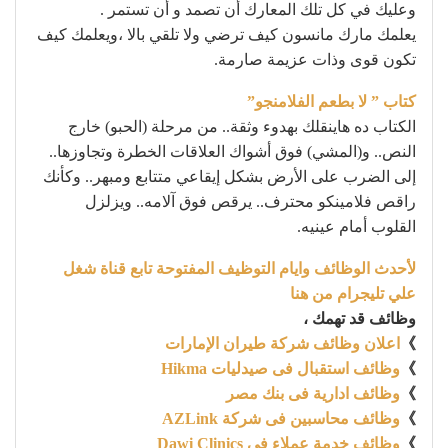
وعليك في كل تلك المعارك أن تصمد و أن تستمر .
يعلمك مارك مانسون كيف ترضي ولا تلقي بالا ،ويعلمك كيف
تكون قوى وذات عزيمة صارمة.
كتاب ” لا بطعم الفلامنجو”
الكتاب ده هاينقلك بهدوء وثقة.. من مرحلة (الحبو) خارج
النص.. و(المشي) فوق أشواك العلاقات الخطرة وتجاوزها..
إلى الضرب على الأرض بشكل إيقاعي متتابع ومبهر.. وكأنك
راقص فلامينكو محترف.. يرقص فوق آلامه.. ويزلزل
القلوب أمام عينيه.
لأحدث الوظائف وايام التوظيف المفتوحة تابع قناة شغل
علي تليجرام من هنا
وظائف قد تهمك ،
》
اعلان وظائف شركة طيران الإمارات
》
وظائف استقبال فى صيدليات Hikma
》
وظائف ادارية فى بنك مصر
》
وظائف محاسبين فى شركة AZLink
》
وظائف خدمة عملاء فى Dawi Clinics