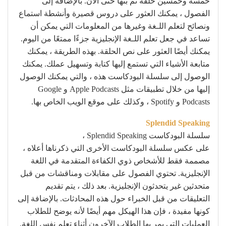
خمسة وخمسين حلقة تم بثها حتى الآن. بالإضافة إلى
الفصول ، يمكنك العثور على دروس قصيرة وأنشطة استماع
ونصائح لتعلم اللـغة وغيرها من المعلومات التي يمكن أن
تساعد في جعل تعلم اللـغة الإنجليزية جزءًا ممتعًا من اليوم.
يمكنك أيضًا العثور على نص الحلقة. بهذه الطريقة ، يمكنك
متابعة الأشياء التي تستمع إليها كتابة وتسهيل عملك. يمكنك
الوصول إلى سلسلة البودكاست هذه ، والتي يمكنك الوصول
إليها من خلال تطبيقات مثل Apple Podcasts و Google
Podcasts و Spotify ، وكذلك على موقع الويب الخاص بها.
Splendid Speaking
سلسلة البودكاست Splendid Speaking ،
على عكس سلسلة البودكاست الأخرى التي ذكرناها أعلاه ،
مصممة فقط للأشخاص ذوي الكفاءة المتقدمة في اللغة
الإنجليزية. تحتوي الفصول على مقابلات ومناقشات من قبل
متحدثين غير يتحدثون الإنجليزية. بعد ذلك ، يتم تقديم
التعليقات من قبل الخبراء حول هذه المحادثات. بالإضافة إلى
كونها مفيدة ، فإن هذا الهيكل مهم أيضًا لأنه يوضح للطلاب
العمليات التي يمر بها الطلاب الآخرون أثناء تعلم نفس اللغة.