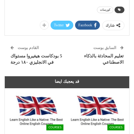
كورسات
Twitter
Facebook
شارك
السابق بوست
القادم بوست
تعليم المحادثة بالذكاء
5 بودكاست هيغيروا مستواك
الاصطناعي
في الانجليزي ١٨٠ درجة
قد يعجبك ايضا
COURSES
COURSES