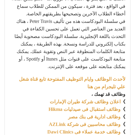
في الواقع ، بعد فترة ، سيكون من الممكن للطلاب سماع
أخطاء الطلاب الآخرين وتصحيحها بطريقتهم الخاصة.
في سلسلة البودكاست هذه من تأليف Peter Travis ، هناك
العديد من العناصر التي تعمل على تحسين الكفاءة في
التحدث باللغة الإنجليزية. سلسلة البودكاست مصحوبة أيضًا
بكتاب إلكتروني للدراسة ونسخة. بهذه الطريقة ، يمكنك
متابعة الكلمات المنطوقة عبر النص وتقوية عملك. يمكنك
متابعة البودكاست على قنوات مثل Itunes أو Spotify ، أو
يمكنك متابعته على موقعه على الإنترنت.
لأحدث الوظائف وايام التوظيف المفتوحة تابع قناة شغل
علي تليجرام من هنا
وظائف قد تهمك ،
》
اعلان وظائف شركة طيران الإمارات
》
وظائف استقبال فى صيدليات Hikma
》
وظائف ادارية فى بنك مصر
》
وظائف محاسبين فى شركة AZLink
》
وظائف خدمة عملاء فى Dawi Clinics