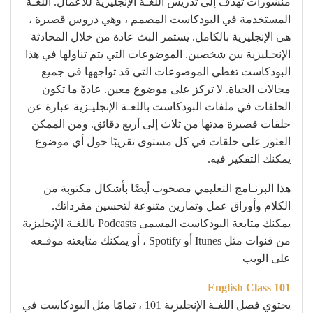
منشورات تهدف إلى تدريس اللغـة الإنجليزية للأعمال. اللغـة
المستخدمة في البودكاست المصمم ، وهي دروس قصيرة ،
هي الإنجليزية بالكامل. يستمر البث عادة من خلال المحادثة
الإنجـليزية بين شخصين. الموضوعات التي يتم تناولها في هذا
البودكاست تغطي الموضوعات التي قد تواجهها في جميع
مجالات الحياة. لا تركز على موضوع معين. عادةً ما تكون
الحلقات في ملفات البودكاست باللغـة الإنجليـزية عبارة عن
حلقات قصيرة مدتها من ثلاث إلى أربع دقائق. ومن الممكن
العثور على حلقات في كل مستوى تقريبًا حول أي موضوع
يمكنك التفكير فيه.
هذا البرنـامج التعليمي مصحوب أيضًا بأشكال مكتوبة من
الكلام وأوراق عمل وتمارين متنوعة لتحسين مفرداتك.
يمكنك متابعة البودكاست المسمى Podcasts باللغـة الإنجليزية
من قنوات مثل Itunes أو Spotify ، أو يمكنك متابعته موقـعه
على الويب
English Class 101
يحتوي فصل اللغـة الإنجليزية 101 ، تمامًا مثل البودكاست في