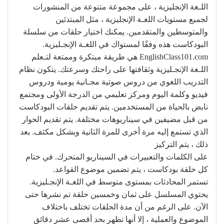
اللـغة الإنجليزية ، على مجموعة متنوعة من المنشورات
لجميع مستويات اللغـة الإنجليزية ، مثل المبتدئين
والمتوسطين والمتقدمين. يمكنك اختيار حلقات من سلسلة
البودكاست هذه وفقًا لمستواك في اللغـة الإنجـليزية.
EnglishClass101.com هي طريقة مبتكرة وممتعة لتـعلم
اللـغة الإنجـليزية وثقافتها على راحتك وسرعتك. يتكون نظام
التدريب اللغوي من دروس صوتية مجـانية يومية ودروس
فيديو وكلمة اليوم ومركز تعليمي من الدرجة الأولى ومجتمع
نابض بالحياة من المستخدمين. يتم تقديم حلقات البودكاست
من قبل مضيفين في سيناريوهات مختلفة. يتم تقديم الحوار
الذي تستمع إليه مرة أخرى للمرة الثانية وبشكل مكثف. بعد
ذلك ، يتم التركيز
على الكلمات والتعبيرات في السيناريو المتحرك. في ختام
كل حلقة بودكاست ، يتم تضمين موضوع القواعد.
تستمر المحادثات بمستوى متوسط ​​في اللغـة الإنجـليزية.
يحتوي المسلسل على ثمان وخمسين حلقة تم نشرها حتى
الآن. على الرغم من أن مدة الحلقات تختلف باختلاف
الموضوع والعملية ، إلا أنها تظهر بحد أقصى عشر دقائق