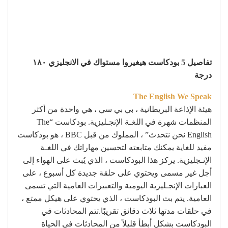
تفاصيل 5 بودكاست هيغيروا مستواك في الانجليزي ١٨٠
درجة
The English We Speak
هيئة الإذاعة البريطانية ، بي بي سي ، هي واحدة من أكثر
المنظمات شهرة في اللغـة الإنجـليزية. بودكاست “The
English نحن نتحدث” ، المملوك من قبل BBC ، هو بودكاست
مفيد للغاية يمكنك متابعته لتحسين مهاراتك في اللغـة
الإنـجليزية. يركز هذا البودكاست ، الذي يُبث على الهواء إلى
أجل غير مسمى ويحتوي على حلقة جديدة كل أسبوع ، على
العبارات الإنجـليزية اليومية والتعبيرات العامية التي تسمى
العامية. يتم بث البودكاست ، الذي يحتوي على هيكل ممتع ،
في حلقات مدتها ثلاث دقائق تقريبًا.تتم المحادثات في
البودكاست بشكل أبطأ قليلاً من المحادثات في الحياة