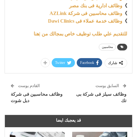
》
وظائف ادارية فى بنك مصر
》
وظائف محاسبين فى شركة AZLink
》
وظائف خدمة عملاء فى Dawi Clinics
للتقديم علي طلب توظيف خاص بمجالك من |هنا
محاسبين
Twitter
Facebook
شارك
السابق بوست
القادم بوست
وظائف سيلز فى شركة بى
وظائف محاسبين فى شركة
تك
دبل شوت
قد يعجبك ايضا