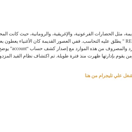
مة، مثل الحضارات الفرعونية، والإغريقية، والرومانية، حيث كانت ا
ومسك الدفاتر” ” RECORD AND BOOK-KEEPING ” يطلق عليه التحاسب. ففي العصور القديمة كان ال
والاقتصادية على أن
ومن يقوم بإدارتها ظهرت منذ فترة طويلة. تم اكتشاف نظام القيد المزدو
شغل علي تليجرام من هنا