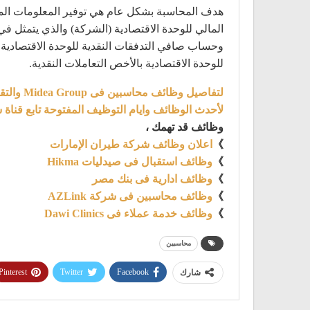
هدف المحاسبة بشكل عام هي توفير المعلومات المالي
المالي للوحدة الاقتصادية (الشركة) والذي يتمثل في
وحساب صافي التدفقات النقدية للوحدة الاقتصادية خل
للوحدة الاقتصادية بالأخص التعاملات النقدية.
لتفاصيل وظائف محاسبين فى Midea Group والتقديم | من هنا
لأحدث الوظائف وايام التوظيف المفتوحة تابع قناة 
وظائف قد تهمك ،
》
اعلان وظائف شركة طيران الإمارات
》
وظائف استقبال فى صيدليات Hikma
》
وظائف ادارية فى بنك مصر
》
وظائف محاسبين فى شركة AZLink
》
وظائف خدمة عملاء فى Dawi Clinics
محاسبين
Pinterest
Twitter
Facebook
شارك