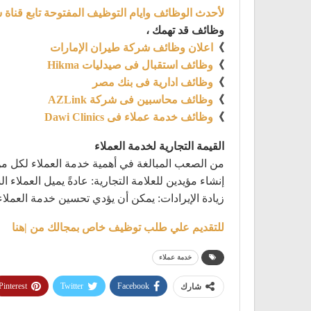
لأحدث الوظائف وايام التوظيف المفتوحة تابع قناة 
وظائف قد تهمك ،
》
اعلان وظائف شركة طيران الإمارات
》
وظائف استقبال فى صيدليات Hikma
》
وظائف ادارية فى بنك مصر
》
وظائف محاسبين فى شركة AZLink
》
وظائف خدمة عملاء فى Dawi Clinics
القيمة التجارية لخدمة العملاء
من الصعب المبالغة في أهمية خدمة العملاء لكل من B2B وB2C. تشمل فوائد تجارب خدمة العملاء الإيجابية ما 
إنشاء مؤيدين للعلامة التجارية: عادةً يميل العملاء
زيادة الإيرادات: يمكن أن يؤدي تحسين خدمة العملاء
للتقديم علي طلب توظيف خاص بمجالك من |هنا
خدمة عملاء
Pinterest
Twitter
Facebook
شارك