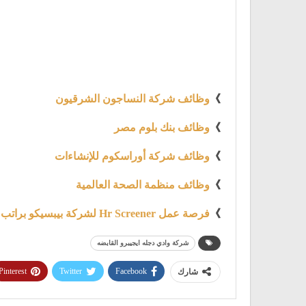
》
وظائف شركة النساجون الشرقيون
》
وظائف بنك بلوم مصر
》
وظائف شركة أوراسكوم للإنشاءات
》
وظائف منظمة الصحة العالمية
》
فرصة عمل Hr Screener لشركة بيبسيكو براتب 6000 ج
شركة وادي دجله ايجيبرو القابضه
Pinterest
Twitter
Facebook
شارك