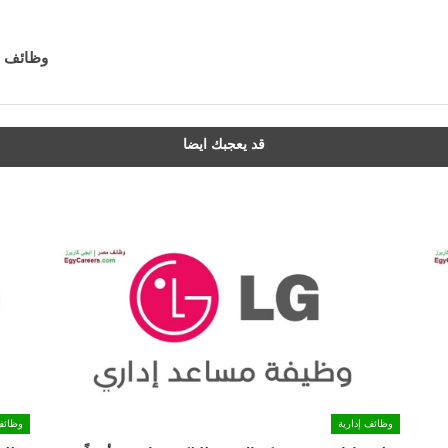
وظائف شر
قد يعجبك ايضا
وظائف إدارية
وظائف