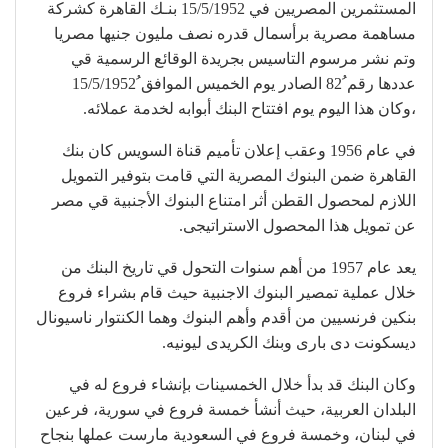
المستثمرين المصريين في 15/5/1952 بنـك القاهرة كشركة
مساهمة مصرية برأسمال قدره نصف مليون جنيها مصريا
وتم نشر مرسوم التاسيس بجريدة الوقائع الرسمية قي
عددها رقم ُ82 الصادر يوم الخميس الموافق ُ15/5/1952
،وكان هذا اليوم يوم افتتاح البنك أبوابه لخدمة عملائه.
في عام 1956 وعقب إعلان تأميم قناة السويس كان بنك
القاهرة ضمن البنوك المصرية التي قامت بتوفير التمويل
اللازم لمحصول القطن أثر امتناع البنوك الأجنبية قي مصر
عن تمويل هذا المحصول الاستراتيجى.
يعد عام 1957 من أهم سنوات التحول قي تاريخ البنك من
خلال عملية تمصير البنوك الاجنبية حيث قام بشراء فروع
بنكين فرنسيين من أقدم وأهم البنوك وهما الكنتوار ناسيونال
ديسكونت دى بارى وبنك الكريدى ليونيه.
وكان البنك قد بدأ خلال الخمسينات بإنشاء فروع له في
البلدان العربية، حيث أنشأ خمسة فروع في سورية، فرعين
في لبنان، وخمسة فروع في السعودية مارست عملها بنجاح