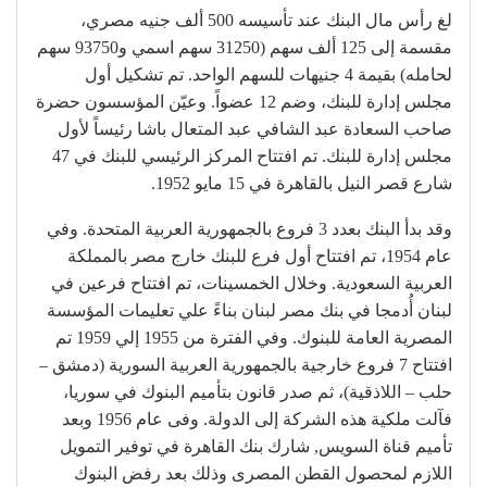
لغ رأس مال البنك عند تأسيسه 500 ألف جنيه مصري،
مقسمة إلى 125 ألف سهم (31250 سهم اسمي و93750 سهم
لحامله) بقيمة 4 جنيهات للسهم الواحد. تم تشكيل أول
مجلس إدارة للبنك، وضم 12 عضواً. وعيّن المؤسسون حضرة
صاحب السعادة عبد الشافي عبد المتعال باشا رئيساً لأول
مجلس إدارة للبنك. تم افتتاح المركز الرئيسي للبنك في 47
شارع قصر النيل بالقاهرة في 15 مايو 1952.
وقد بدأ البنك بعدد 3 فروع بالجمهورية العربية المتحدة. وفي
عام 1954، تم افتتاح أول فرع للبنك خارج مصر بالمملكة
العربية السعودية. وخلال الخمسينات، تم افتتاح فرعين في
لبنان أُدمجا في بنك مصر لبنان بناءً علي تعليمات المؤسسة
المصرية العامة للبنوك. وفي الفترة من 1955 إلي 1959 تم
افتتاح 7 فروع خارجية بالجمهورية العربية السورية (دمشق –
حلب – اللاذقية)، ثم صدر قانون بتأميم البنوك في سوريا،
فآلت ملكية هذه الشركة إلى الدولة. وفى عام 1956 وبعد
تأميم قناة السويس, شارك بنك القاهرة في توفير التمويل
اللازم لمحصول القطن المصرى وذلك بعد رفض البنوك