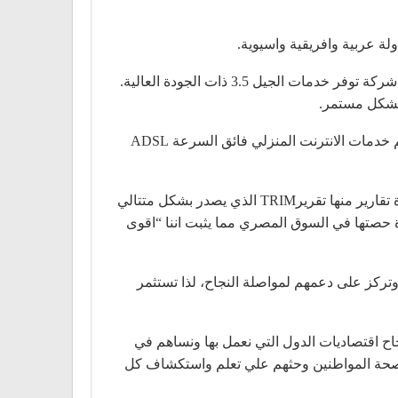
بدأت قصة اتصالات مصر في مايو 2007 وحققت مجموعة من النجاحات المتتالية التي تؤكد ريادتها التكنولوجية، فكانت أول شركة توفر خدمات الجيل 3.5 ذات الجودة العالية.
وتقدم اتصالات مصر خدمات دولية متميزة ويتمتع عملاءها بتسعيرة مكالمات دولية تنافسية لجميع دول العالم. بجانب تقديم خدمات الانترنت المنزلي فائق السرعة ADSL
ونجحت الشركة في تحسين تجربة العملاء حتى أصبحت صاحبة أفضل تجربة للعملاء في سوق الاتصالات المصري وفقاً لعدة تقارير منها تقريرTRIM الذي يصدر بشكل متتالي
 حصتها في السوق المصري مما يثبت اننا “اقوى
وتركز على دعمهم لمواصلة النجاح، لذا تستثمر
ح اقتصاديات الدول التي نعمل بها ونساهم في
ى صحة المواطنين وحثهم علي تعلم واستكشاف كل