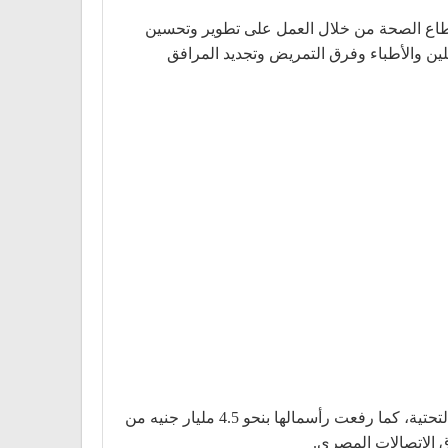
ى قطاع الصحة من خلال العمل على تطوير وتحسين
ين والأطباء وفرق التمريض وتجديد المرافق
وتعتبر اتصالات من أكبر المستثمرين في مصر حيث استثمرت على مدار 12 عاماً نحو 50 مليار جنيه لتطوير شبكتها والبنية التحتية، كما رفعت رأسمالها بنحو 4.5 مليار جنيه من