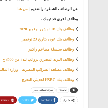
عن الوظائف الشاغرة والتقديم |
من هنا
وظائف اخري قد تهمك ،
》
وظائف بنك CIB بشهر نوفمبر 2020
》
وظائف بنك عوده بتاريخ 23 نوفمبر
》
وظائف سلسلة مطاعم زاكس
》
وظائف البريد المصري برواتب تبدء من 3500 ج
》
وظائف مصلحة الضرائب المصرية – وزارة المالي
》
وظائف بنك HSBC لحديثي التخرج
Etisalat
شركة اتصالات مصر
Pinterest
Twitter
Facebook
شارك