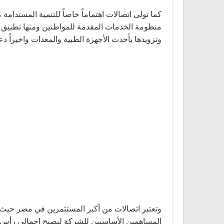
كما تولى اتصالات اهتماماً خاصاً للتنمية المستدا
منظومة الخدمات المقدمة للمواطنين ومنها تطبيق ت
وتزويدها بأحدث الأجهزة الطبية والمعدات واخيراً
المساهمين الأساسيين للشركة ليصبح إجمالي رأس المال 19.5 مليار جنيه. كل ذلك جعلها الشركة الأفضل والأقوى في سوق ال