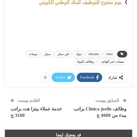
》
يوم مفتوح للتوظيف للبنك الوطني الكويتي
Sales
telesales
بنوك
تلي سيلز
سيلز
مبيعات
مبيعات عبر الهاتف
وظائف البنوك
Twitter
Facebook
شارك
السابق بوست
القادم بوست
وظائف Clinica joelle براتب
خدمة عملاء بيتزا هت براتب
يبدء من 4000 ج
3100 ج
قد يعجبك ايضا