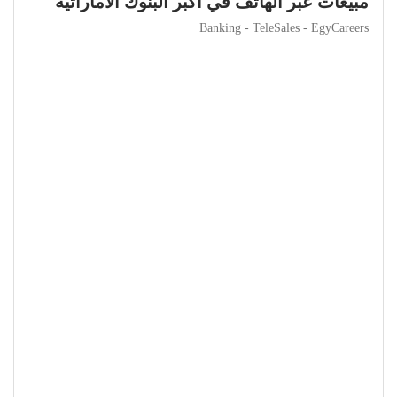
مبيعات عبر الهاتف في أكبر البنوك الاماراتية
Banking - TeleSales - EgyCareers